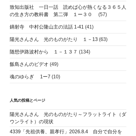
致知出版社 一日一話 読めば心が熱くなる３６５人
の生き方の教科書 第二弾 １ー３０
(57)
鏑射寺 中村公隆山主の法話 1-41
(41)
陽光さんさん 光のものがたり １－13
(63)
随想伊路波村から １－１３７
(134)
飯島さんのビデオ
(49)
魂のゆらぎ 1ー7
(10)
人気の投稿とページ
陽光さんさん 光のものがたり～フラットライト（ダ
ウンライト）の現状
4339「先祖供養、親孝行」2026.8.4 自分で自分を