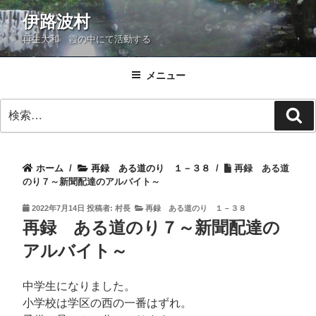
コ
伊路波村
ン
再生大和 霞の中にて活動する
テ
ン
ツ
メニュー
へ
検
ス
検
索:
キ
索
ッ
プ
ホーム
/
再録 ある道のり １－３８
/
再録 ある道
のり７～新聞配達のアルバイト～
投
2022年7月14日
投稿者:
村長
再録 ある道のり １－３８
稿
再録 ある道のり７～新聞配達の
日:
アルバイト～
中学生になりました。
小学校は学区の西の一番はずれ。