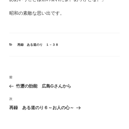
昭和の素敵な思い出です。
カ
再録 ある道のり １－３８
テ
ゴ
リ
ー
投
前
前
稿
の
竹瀝の効能 広島Gさんから
ナ
投
ビ
稿
次
次
ゲ
の
再録 ある道のり６～お人の心～
投
ー
稿
シ