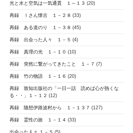
光と水と空気は一気通貫 １～１３
(20)
再録 Ｉさん懐古 １－２８
(33)
再録 ある道のり １－３８
(45)
再録 出会った人々 １－５
(4)
再録 真理の光 １－１０
(10)
再録 突然に繋がってきたこと １－７
(7)
再録 竹の物語 １－１６
(20)
再録 致知出版社の「一日一話 読めば心が熱くな
る・・」１－１２
(12)
再録 随想伊路波村から １－１３７
(127)
再録 霊性の旅 １－１４
(33)
出会った人々 １－５
(5)