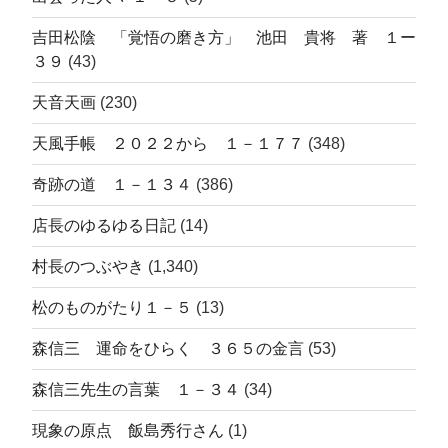
吉田松陰 「覚悟の磨き方」 池田 貴将 著 １ー
３９
(43)
天音天画
(230)
天風手帳 ２０２２から １－１７７
(348)
奇跡の道 １－１３４
(386)
店長のゆるゆる日記
(14)
村長のつぶやき
(1,340)
松のものがたり１－５
(13)
森信三 運命をひらく ３６５の金言
(53)
森信三先生の言葉 １－３４
(34)
現象の原点 飯島秀行さん
(1)