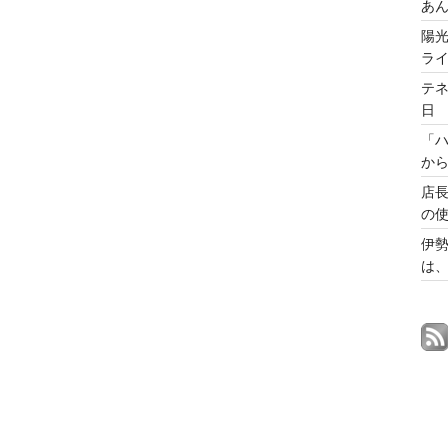
あ
陽
ラ
テ
日
「
から
店
の
伊勢
は