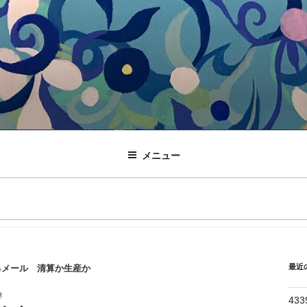
メニュー
最近
メール 清算か生産か
き
43