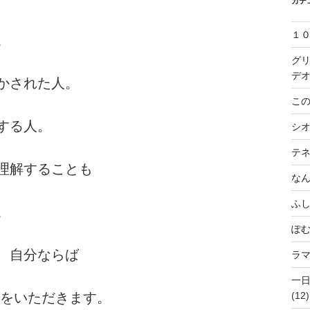
カテ
１
。
グ
デ
かされた人。
この
する人。
シ
テ
理解することも
な
ふ
。
ぽ
、自分ならば
ラ
一
(12)
間をいただきます。