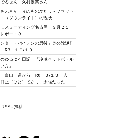
んでるせん 久村俊英さん
光さんさん 光のものがたり～フラット
イト（ダウンライト）の現状
ネモスミーティング名古屋 ９月２１
 レポート３
ハンター・バイデンの最後」奥の院通信
 R3 １０/１８
長のゆるゆる日記 「冷凍ペットボトル
使い方」
ー白山 道から R8 ３/１３ 人
、日止（ひと）であり、太陽だった
RSS - 投稿