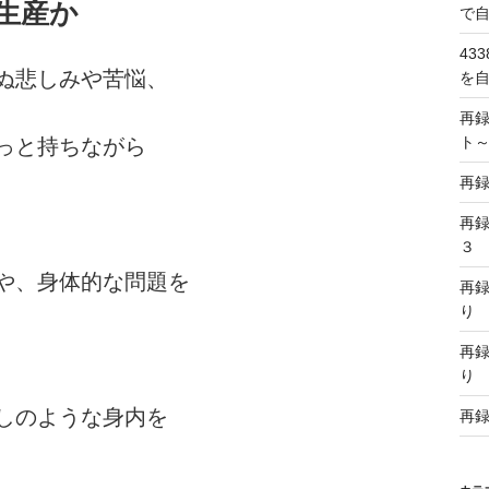
生産か
で
43
ぬ悲しみや苦悩、
を
再
ト
っと持ちながら
再
再
３
や、身体的な問題を
再
り
再
り
しのような身内を
再