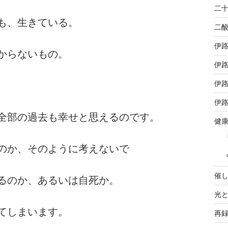
二
も、生きている。
二
伊
からないもの。
伊路
伊
伊路
全部の過去も幸せと思えるのです。
健
のか、そのように考えないで
催
るのか、あるいは自死か。
光
てしまいます。
再