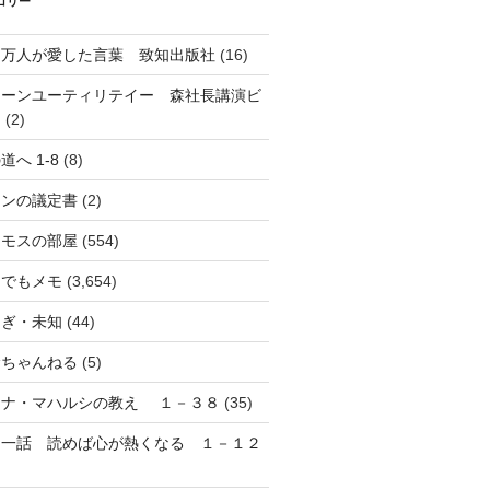
ゴリー
０万人が愛した言葉 致知出版社
(16)
リーンユーティリテイー 森社長講演ビ
オ
(2)
道へ 1-8
(8)
オンの議定書
(2)
ネモスの部屋
(554)
んでもメモ
(3,654)
しぎ・未知
(44)
むちゃんねる
(5)
マナ・マハルシの教え １－３８
(35)
日一話 読めば心が熱くなる １－１２