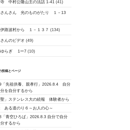
寺 中村公隆山主の法話 1-41
(41)
光さんさん 光のものがたり １－13
想伊路波村から １－１３７
(134)
島さんのビデオ
(49)
ゆらぎ 1ー7
(10)
の投稿とページ
39「先祖供養、親孝行」2026.8.4 自分
自分を自分するから
神聖」ステンレス大の続報 体験者から
録 ある道のり６～お人の心～
38「青空ひろば」2026.8.3 自分で自分
自分するから