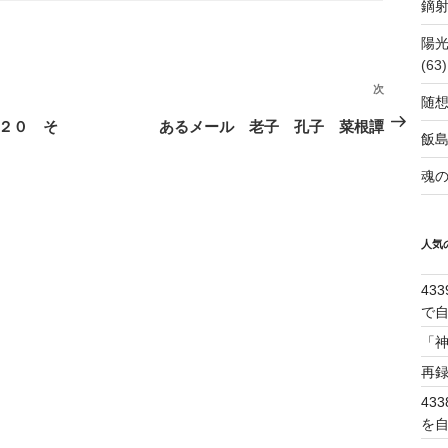
鏑射
陽
(63)
次
次
随
の
/２０ そ
あるメール 老子 孔子 菜根譚
飯
投
魂の
稿
人気
43
で
「
再
43
を