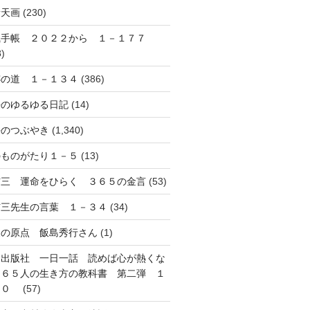
音天画
(230)
風手帳 ２０２２から １－１７７
8)
跡の道 １－１３４
(386)
長のゆるゆる日記
(14)
長のつぶやき
(1,340)
のものがたり１－５
(13)
信三 運命をひらく ３６５の金言
(53)
信三先生の言葉 １－３４
(34)
象の原点 飯島秀行さん
(1)
知出版社 一日一話 読めば心が熱くな
３６５人の生き方の教科書 第二弾 １
３０
(57)