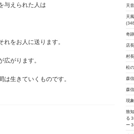
を与えられた人は
天
天
(34
奇
それをお人に送ります。
店
村
が広がります。
松
間は生きていくものです。
森
森
現
致
る
ー