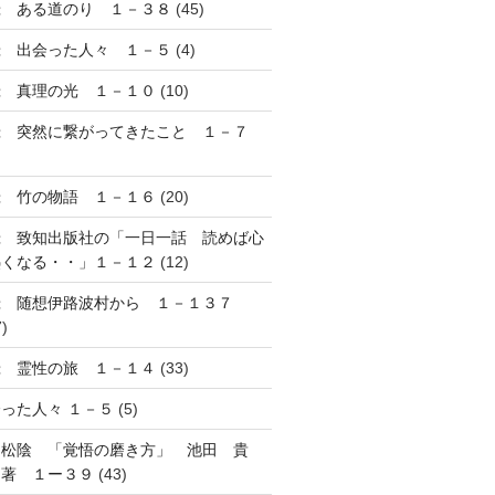
録 ある道のり １－３８
(45)
録 出会った人々 １－５
(4)
録 真理の光 １－１０
(10)
録 突然に繋がってきたこと １－７
録 竹の物語 １－１６
(20)
録 致知出版社の「一日一話 読めば心
熱くなる・・」１－１２
(12)
録 随想伊路波村から １－１３７
7)
録 霊性の旅 １－１４
(33)
った人々 １－５
(5)
田松陰 「覚悟の磨き方」 池田 貴
 著 １ー３９
(43)