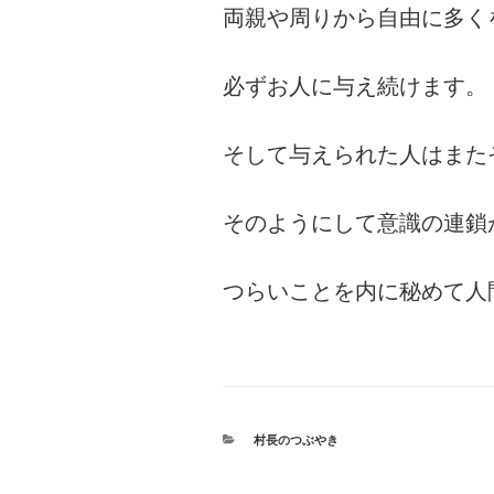
両親や周りから自由に多く
必ずお人に与え続けます。
そして与えられた人はまた
そのようにして意識の連鎖
つらいことを内に秘めて人
カ
村長のつぶやき
テ
ゴ