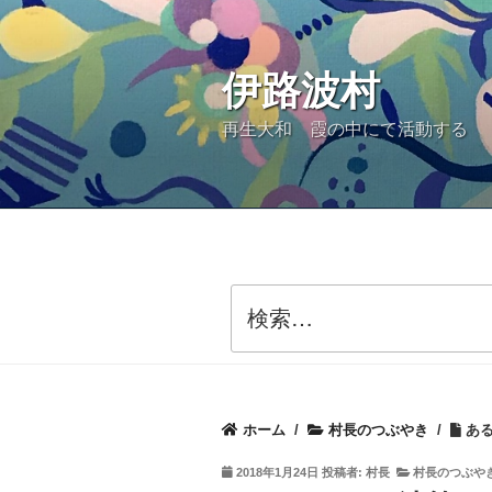
コ
ン
伊路波村
テ
ン
再生大和 霞の中にて活動する
ツ
へ
ス
キ
ッ
検
索:
プ
ホーム
/
村長のつぶやき
/
ある
投
2018年1月24日
投稿者:
村長
村長のつぶや
稿