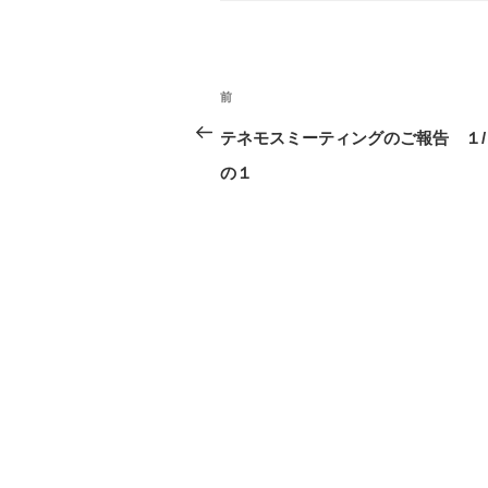
リ
ー
投
前
前
稿
の
テネモスミーティングのご報告 １
ナ
投
の１
ビ
稿
ゲ
ー
シ
ョ
ン