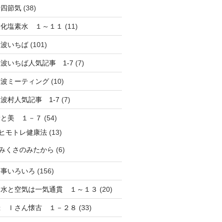
十四節気
(38)
酸化塩素水 １～１１
(11)
路波いちば
(101)
波いちば人気記事 1-7
(7)
路波ミーティング
(10)
波村人気記事 1-7
(7)
康と美 １－７
(54)
ヒモトレ健康法
(13)
みくさのみたから
(6)
し事いろいろ
(156)
と水と空気は一気通貫 １～１３
(20)
録 Ｉさん懐古 １－２８
(33)