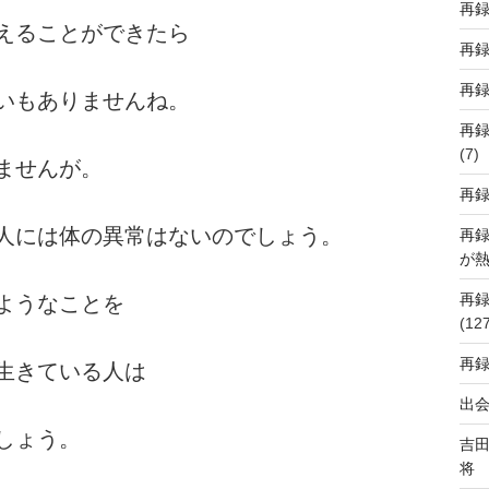
再
えることができたら
再
再
いもありませんね。
再
(7)
ませんが。
再
人には体の異常はないのでしょう。
再
が
再
ようなことを
(12
再
生きている人は
出会
しょう。
吉
将