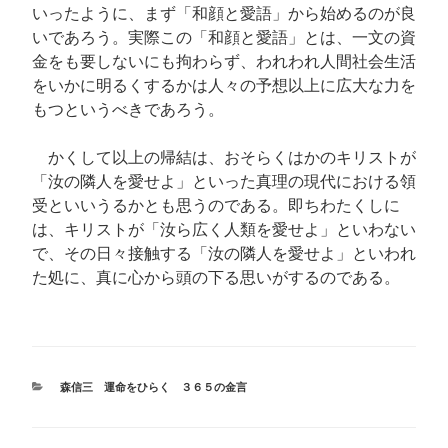
いったように、まず「和顔と愛語」から始めるのが良
いであろう。実際この「和顔と愛語」とは、一文の資
金をも要しないにも拘わらず、われわれ人間社会生活
をいかに明るくするかは人々の予想以上に広大な力を
もつというべきであろう。
かくして以上の帰結は、おそらくはかのキリストが
「汝の隣人を愛せよ」といった真理の現代における領
受といいうるかとも思うのである。即ちわたくしに
は、キリストが「汝ら広く人類を愛せよ」といわない
で、その日々接触する「汝の隣人を愛せよ」といわれ
た処に、真に心から頭の下る思いがするのである。
カ
森信三 運命をひらく ３６５の金言
テ
ゴ
リ