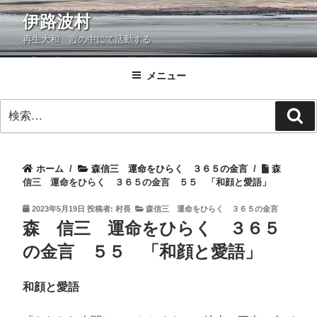
コ
伊路波村
ン
再生大和 霞の中にて活動する
テ
ン
ツ
メニュー
へ
検
ス
検
索:
キ
索
ッ
プ
ホーム
/
森信三 運命をひらく ３６５の金言
/
森
信三 運命をひらく ３６５の金言 ５５ 「和顔と愛語」
投
2023年5月19日
投稿者:
村長
森信三 運命をひらく ３６５の金言
稿
森 信三 運命をひらく ３６５
日:
の金言 ５５ 「和顔と愛語」
和顔と愛語