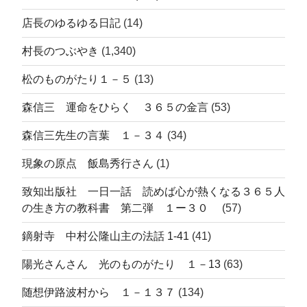
店長のゆるゆる日記
(14)
村長のつぶやき
(1,340)
松のものがたり１－５
(13)
森信三 運命をひらく ３６５の金言
(53)
森信三先生の言葉 １－３４
(34)
現象の原点 飯島秀行さん
(1)
致知出版社 一日一話 読めば心が熱くなる３６５人
の生き方の教科書 第二弾 １ー３０
(57)
鏑射寺 中村公隆山主の法話 1-41
(41)
陽光さんさん 光のものがたり １－13
(63)
随想伊路波村から １－１３７
(134)