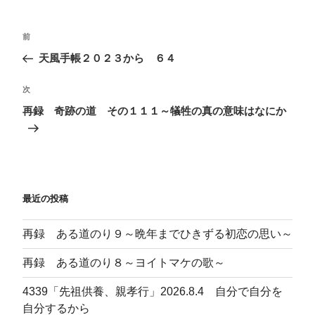
ー
投
前
前
稿
の
天風手帳２０２３から ６４
ナ
投
ビ
稿
次
次
ゲ
の
再録 奇跡の道 その１１１～犠牲の真の意味はなにか
投
ー
稿
シ
ョ
ン
最近の投稿
再録 ある道のり９～晩年までひきずる初恋の思い～
再録 ある道のり８～ヨイトマケの歌～
4339「先祖供養、親孝行」2026.8.4 自分で自分を
自分するから