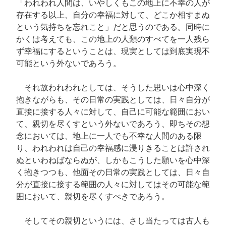
「われわれ人間は、いやしくもこの地上に不幸の人が
存在する以上、自分の幸福に対して、どこか相すまぬ
という気持ちを忘れこと」だと思うのである。同時に
かくは考えても、この地上の人類のすべてを一人残ら
ず幸福にするということは、現実としては到底実現不
可能という外ないであろう。
それ故われわれとしては、そうした思いは心中深く
抱きながらも、その日常の実践としては、日々自分が
直接に接する人々に対して、自己に可能な範囲におい
て、親切を尽くすという外ないであろう、即ちその想
念においては、地上に一人でも不幸な人間のある限
り、われわれは自己の幸福感に浸りきることは許され
ぬといわねばならぬが、しかもこうした願いを心中深
く抱きつつも、他面その日常の実践としては、日々自
分が直接に接する範囲の人々に対してはその可能な範
囲において、親切を尽くすべきであろう。
そしてその親切というには、さし当たっては古人も