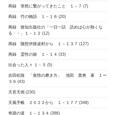
再録 突然に繋がってきたこと １－７
(7)
再録 竹の物語 １－１６
(20)
再録 致知出版社の「一日一話 読めば心が熱くな
る・・」１－１２
(12)
再録 随想伊路波村から １－１３７
(127)
再録 霊性の旅 １－１４
(33)
出会った人々 １－５
(5)
吉田松陰 「覚悟の磨き方」 池田 貴将 著 １ー
３９
(43)
天音天画
(230)
天風手帳 ２０２２から １－１７７
(348)
奇跡の道 １－１３４
(386)