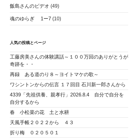
飯島さんのビデオ
(49)
魂のゆらぎ 1ー7
(10)
人気の投稿とページ
工藤房美さんの体験講話～１００万回のありがとうが
奇跡を・・
再録 ある道のり８～ヨイトマケの歌～
ワシントンからの伝言 １７回目 石川新一郎さんから
4339「先祖供養、親孝行」2026.8.4 自分で自分を
自分するから
春 小松菜の花 土と水耕
天風手帳２０２２から ４３
折り梅 ０２０５０１