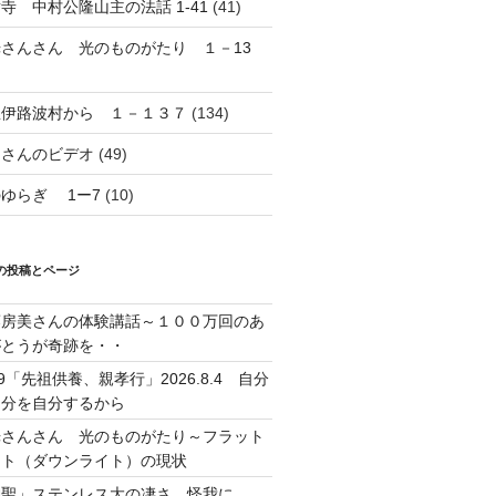
寺 中村公隆山主の法話 1-41
(41)
光さんさん 光のものがたり １－13
想伊路波村から １－１３７
(134)
島さんのビデオ
(49)
ゆらぎ 1ー7
(10)
の投稿とページ
藤房美さんの体験講話～１００万回のあ
がとうが奇跡を・・
39「先祖供養、親孝行」2026.8.4 自分
自分を自分するから
光さんさん 光のものがたり～フラット
イト（ダウンライト）の現状
神聖」ステンレス大の凄さ 怪我に