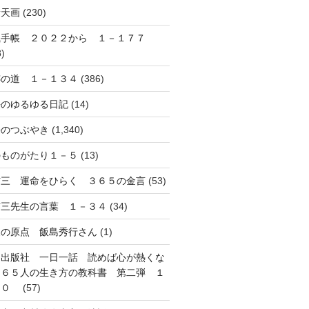
音天画
(230)
風手帳 ２０２２から １－１７７
8)
跡の道 １－１３４
(386)
長のゆるゆる日記
(14)
長のつぶやき
(1,340)
のものがたり１－５
(13)
信三 運命をひらく ３６５の金言
(53)
信三先生の言葉 １－３４
(34)
象の原点 飯島秀行さん
(1)
知出版社 一日一話 読めば心が熱くな
３６５人の生き方の教科書 第二弾 １
３０
(57)