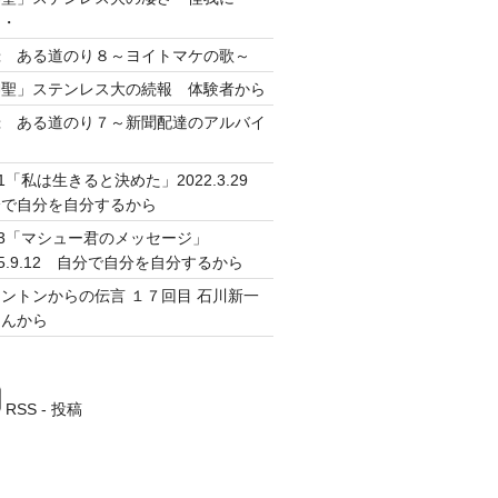
・・
録 ある道のり８～ヨイトマケの歌～
神聖」ステンレス大の続報 体験者から
録 ある道のり７～新聞配達のアルバイ
～
51「私は生きると決めた」2022.3.29
分で自分を自分するから
13「マシュー君のメッセージ」
25.9.12 自分で自分を自分するから
ントンからの伝言 １７回目 石川新一
さんから
RSS - 投稿