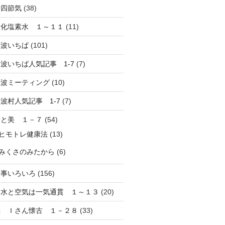
十四節気
(38)
酸化塩素水 １～１１
(11)
路波いちば
(101)
波いちば人気記事 1-7
(7)
路波ミーティング
(10)
波村人気記事 1-7
(7)
康と美 １－７
(54)
ヒモトレ健康法
(13)
みくさのみたから
(6)
し事いろいろ
(156)
と水と空気は一気通貫 １～１３
(20)
録 Ｉさん懐古 １－２８
(33)