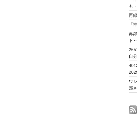
も
再
「
再
ト
26
自
40
20
ワシ
郎