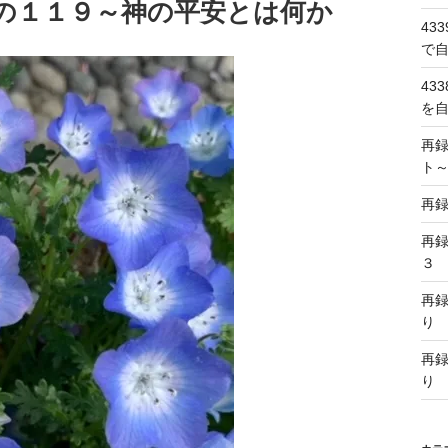
の１１９～神の平安とは何か
43
で
43
を
再
ト
再
再
３
再
り
再
り