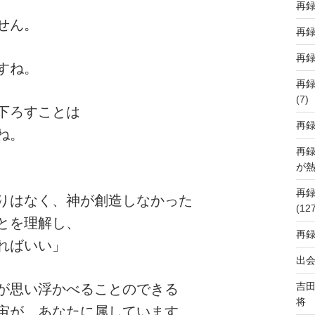
再
せん。
再
再
すね。
再
(7)
下ろすことは
再
ね。
再
が
再
りはなく、神が創造しなかった
(12
とを理解し、
再
ればいい」
出会
吉
が思い浮かべることのできる
将
宙が、あなたに属しています。