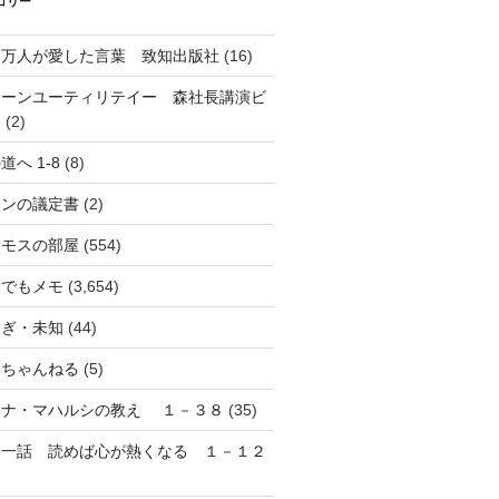
ゴリー
０万人が愛した言葉 致知出版社
(16)
リーンユーティリテイー 森社長講演ビ
オ
(2)
道へ 1-8
(8)
オンの議定書
(2)
ネモスの部屋
(554)
んでもメモ
(3,654)
しぎ・未知
(44)
むちゃんねる
(5)
マナ・マハルシの教え １－３８
(35)
日一話 読めば心が熱くなる １－１２