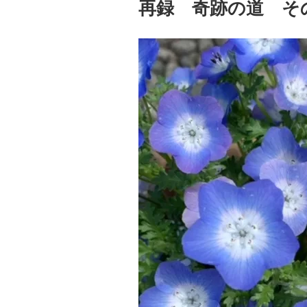
再録 奇跡の道 そ
日: