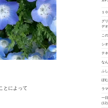
カテ
１
グ
デ
この
シ
テ
な
ふ
ぽ
ことによって
ラ
一
(12)