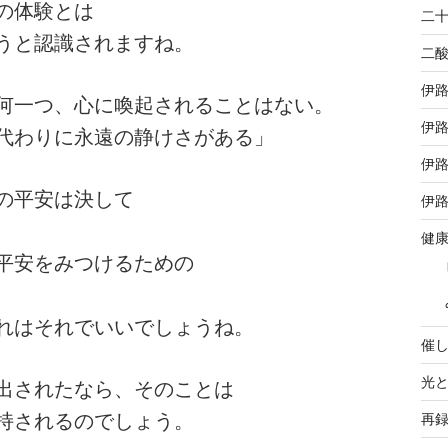
の体験とは
二
うと認識されますね。
二
伊
何一つ、心に喚起されることはない。
伊路
代わりに永遠の静けさがある」
伊
の平安は決して
伊路
健
平安をみつけるための
れはそれでいいでしょうね。
催
光
出されたなら、そのことは
持されるのでしょう。
再