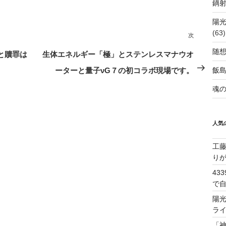
鏑射
陽
(63)
次
次
随
の
と贖罪は
生体エネルギー「極」とステンレスマナウオ
投
飯
ーターと量子νG７の初コラボ現場です。
稿
魂の
人気
工
り
43
で
陽
ラ
「