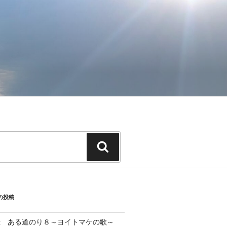
検
索
の投稿
録 ある道のり８～ヨイトマケの歌～