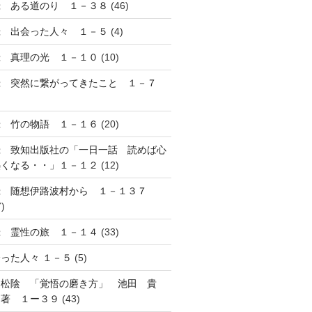
録 ある道のり １－３８
(46)
録 出会った人々 １－５
(4)
録 真理の光 １－１０
(10)
録 突然に繋がってきたこと １－７
録 竹の物語 １－１６
(20)
録 致知出版社の「一日一話 読めば心
熱くなる・・」１－１２
(12)
録 随想伊路波村から １－１３７
7)
録 霊性の旅 １－１４
(33)
った人々 １－５
(5)
田松陰 「覚悟の磨き方」 池田 貴
 著 １ー３９
(43)