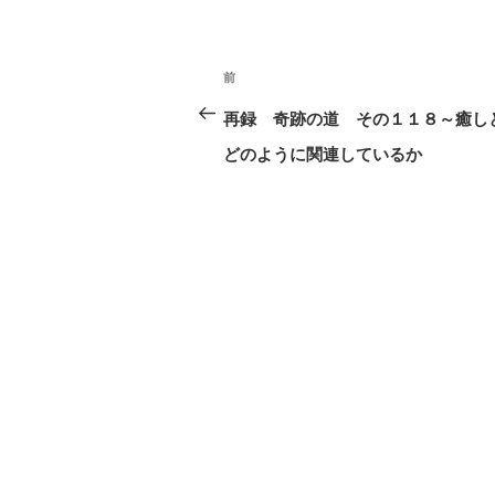
投
前
前
稿
の
再録 奇跡の道 その１１８～癒し
ナ
投
どのように関連しているか
ビ
稿
ゲ
ー
シ
ョ
ン