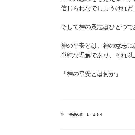
信じられなでしょうけれど
そして神の意志はひとつで
神の平安とは、神の意志に
単純な理解であり、それ以
「神の平安とは何か」
カ
奇跡の道 １－１３４
テ
ゴ
リ
ー