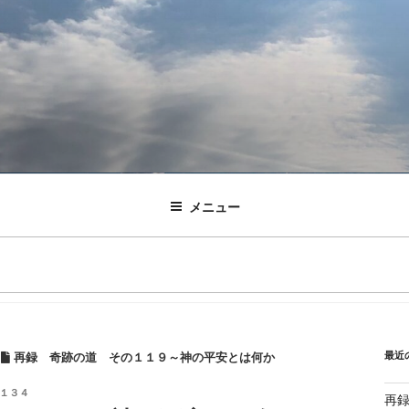
メニュー
最近
/
再録 奇跡の道 その１１９～神の平安とは何か
１３４
再