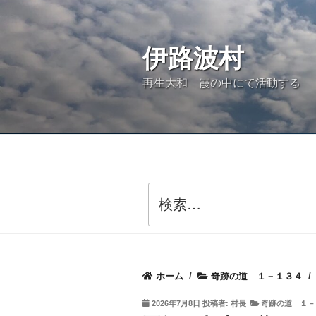
コ
ン
伊路波村
テ
ン
再生大和 霞の中にて活動する
ツ
へ
ス
キ
ッ
検
索:
プ
ホーム
/
奇跡の道 １－１３４
投
2026年7月8日
投稿者:
村長
奇跡の道 １－
稿