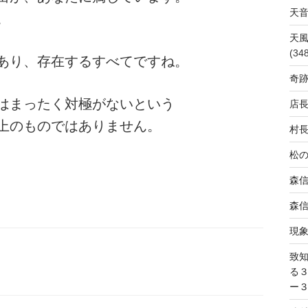
天
。
天
(34
あり、存在するすべてですね。
奇
はまったく対極がないという
店
上のものではありません。
村
松
森
森
現
致
る
ー