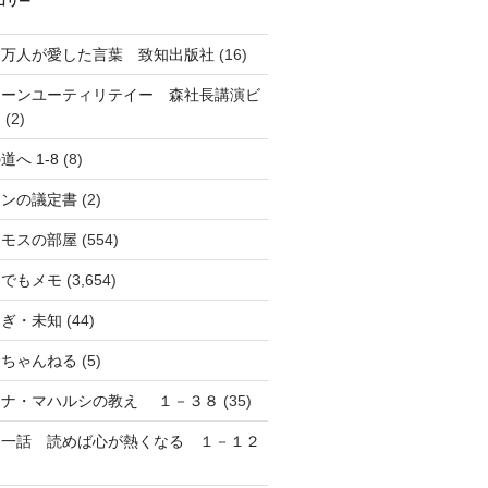
ゴリー
０万人が愛した言葉 致知出版社
(16)
リーンユーティリテイー 森社長講演ビ
オ
(2)
道へ 1-8
(8)
オンの議定書
(2)
ネモスの部屋
(554)
んでもメモ
(3,654)
しぎ・未知
(44)
むちゃんねる
(5)
マナ・マハルシの教え １－３８
(35)
日一話 読めば心が熱くなる １－１２