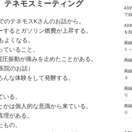
 テネモスミーティング
43
で
でのテネモスKさんのお話から。
43
ブーするとガソリン燃費が上昇する。
を
もよくなる。
再
っていること。
ト
の電圧振動が痛みを止めたことがある。
再
医院のお話）
再
いろんな体験をして発酵する。
３
再
り
ている。
いとかは個人的な意識から来ている。
再
り
真理がある。
たもの。