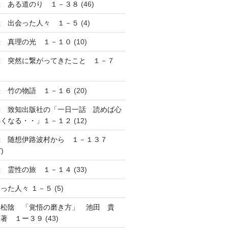
録 ある道のり １－３８
(46)
録 出会った人々 １－５
(4)
録 真理の光 １－１０
(10)
録 突然に繋がってきたこと １－７
録 竹の物語 １－１６
(20)
録 致知出版社の「一日一話 読めば心
熱くなる・・」１－１２
(12)
録 随想伊路波村から １－１３７
7)
録 霊性の旅 １－１４
(33)
った人々 １－５
(5)
田松陰 「覚悟の磨き方」 池田 貴
 著 １ー３９
(43)