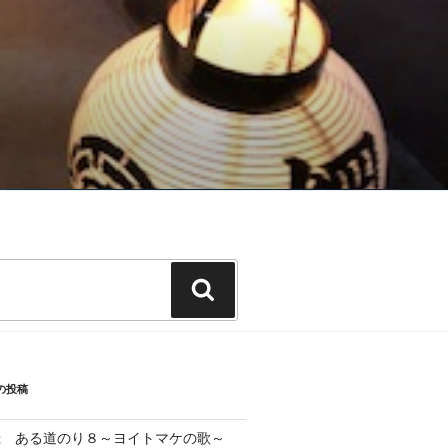
検
索
の投稿
録 ある道のり８～ヨイトマケの歌～