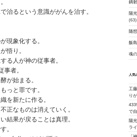
因。
鏑射
水で治るという意識ががんを治す。
陽
(63)
。
随
のが現象化する。
飯
人が悟り。
魂の
託する人が神の従事者。
従事者。
人気
発酵が始まる。
工
はもっと罪です。
り
組織を新たに作る。
43
、不正なものは消えていく。
で
しい結果が戻ることは真理。
陽
ラ
です。
「