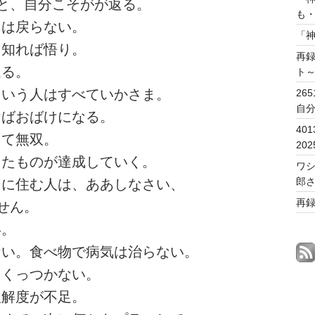
と、自分こそがが返る。
も
には戻らない。
「
を知れば悟り。
再
返る。
ト
という人はすべていかさま。
26
自
けばおばけになる。
40
して無双。
20
ったものが達成していく。
ワシ
郎
国に住む人は、ああしなさい、
再
せん。
い。
ない。食べ物で病気は治らない。
らくっつかない。
理解度が不足。