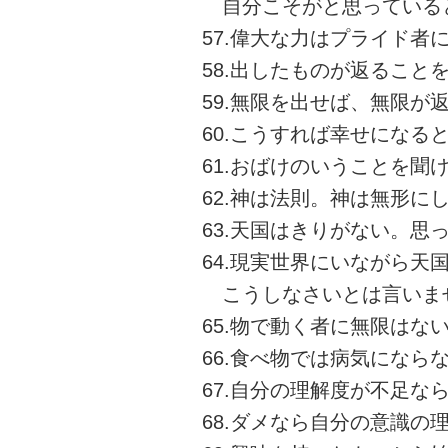
自分こそがと思っている
57.偉大な力はプライド者
58.出したものが返ること
59.無限を出せば、無限が
60.こうすれば幸せになる
61.おばけのいうことを聞
62.神は法則。神は無形に
63.天国はきりがない。思
64.現実世界にいながら天
こうしなさいとは言いま
65.物で動く者に無限はな
66.食べ物では病気になら
67.自分の理解度が不足な
68.ダメなら自分の意識の