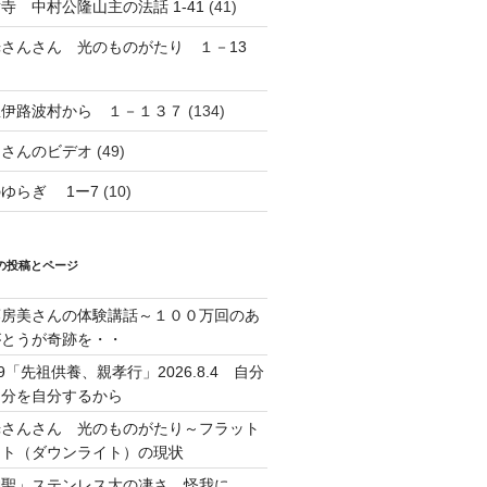
寺 中村公隆山主の法話 1-41
(41)
光さんさん 光のものがたり １－13
想伊路波村から １－１３７
(134)
島さんのビデオ
(49)
ゆらぎ 1ー7
(10)
の投稿とページ
藤房美さんの体験講話～１００万回のあ
がとうが奇跡を・・
39「先祖供養、親孝行」2026.8.4 自分
自分を自分するから
光さんさん 光のものがたり～フラット
イト（ダウンライト）の現状
神聖」ステンレス大の凄さ 怪我に