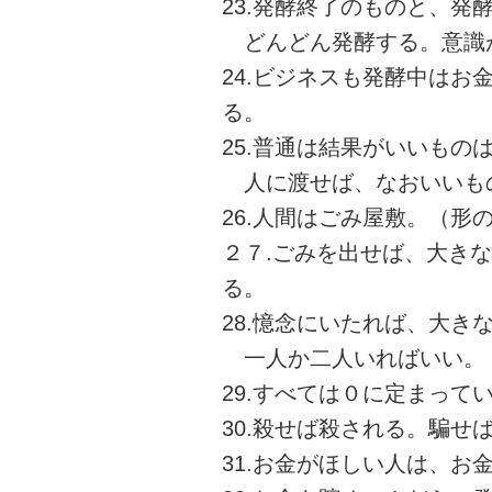
23.発酵終了のものと、
どんどん発酵する。意識
24.ビジネスも発酵中は
る。
25.普通は結果がいいもの
人に渡せば、なおいいも
26.人間はごみ屋敷。（形
２７.ごみを出せば、大き
る。
28.憶念にいたれば、大き
一人か二人いればいい。
29.すべては０に定まって
30.殺せば殺される。騙せ
31.お金がほしい人は、お