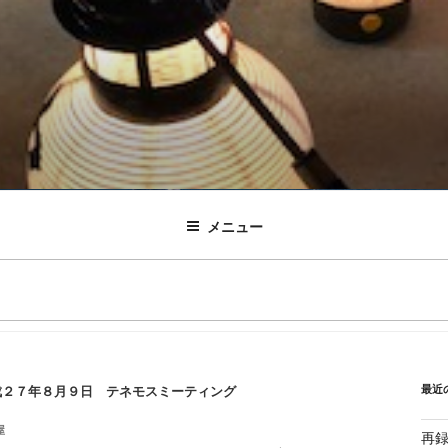
メニュー
最近
２７年８月９日 テネモスミーティング
屋
再