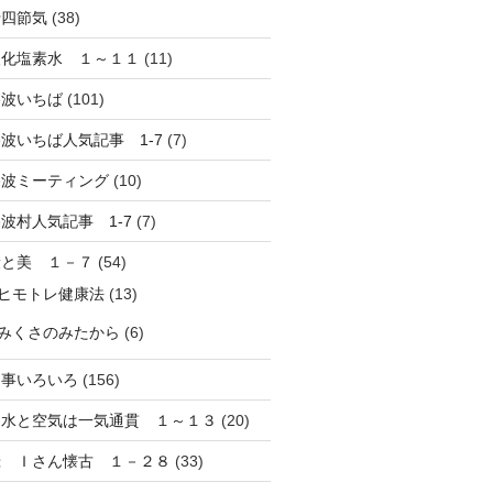
十四節気
(38)
酸化塩素水 １～１１
(11)
路波いちば
(101)
波いちば人気記事 1-7
(7)
路波ミーティング
(10)
波村人気記事 1-7
(7)
康と美 １－７
(54)
ヒモトレ健康法
(13)
みくさのみたから
(6)
し事いろいろ
(156)
と水と空気は一気通貫 １～１３
(20)
録 Ｉさん懐古 １－２８
(33)