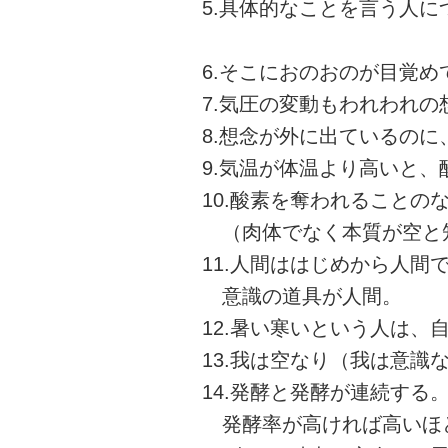
5.具体的なことを言う人
6.そこにおのおのが目覚
7.気圧の変動もわれわれの
8.想念が外に出ているの
9.気温が体温より高いと、
10.酸素を奪われることの
（肉体でなく本質が空と
11.人間ははじめから人間
意識の道具が人間。
12.暑い寒いという人は、
13.我は空なり（我は意
14.発酵と発酵が連続する
発酵率が高ければ高いほ