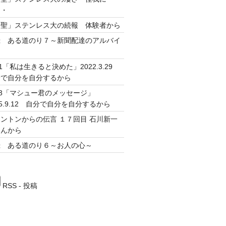
・・
神聖」ステンレス大の続報 体験者から
録 ある道のり７～新聞配達のアルバイ
～
51「私は生きると決めた」2022.3.29
分で自分を自分するから
13「マシュー君のメッセージ」
25.9.12 自分で自分を自分するから
ントンからの伝言 １７回目 石川新一
さんから
録 ある道のり６～お人の心～
RSS - 投稿