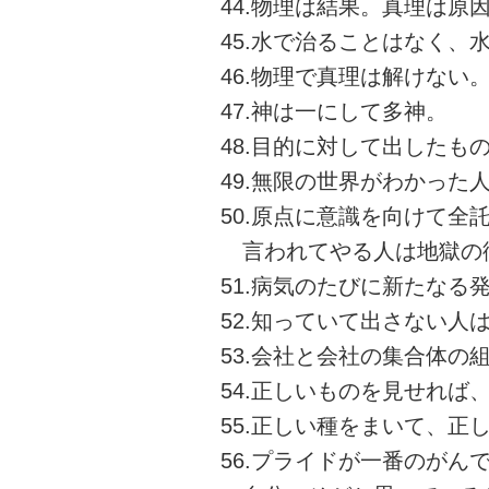
44.物理は結果。真理は原
45.水で治ることはなく、
46.物理で真理は解けない
47.神は一にして多神。
48.目的に対して出したも
49.無限の世界がわかった
50.原点に意識を向けて全
言われてやる人は地獄の
51.病気のたびに新たなる
52.知っていて出さない人
53.会社と会社の集合体の
54.正しいものを見せれば
55.正しい種をまいて、正
56.プライドが一番のがん