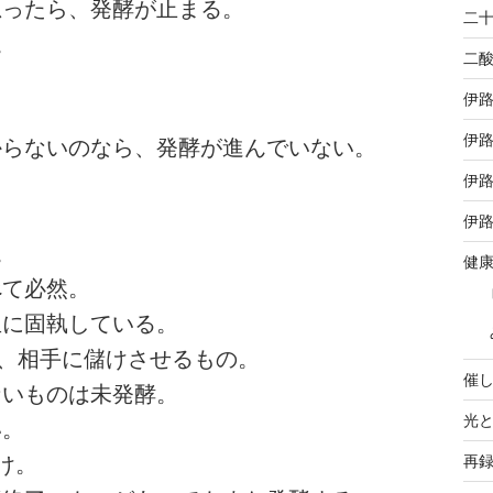
思ったら、発酵が止まる。
二
。
二
伊
伊路
わからないのなら、発酵が進んでいない。
伊
伊路
。
健
べて必然。
生に固執している。
く、相手に儲けさせるもの。
催
ないものは未発酵。
光
い。
再
け。