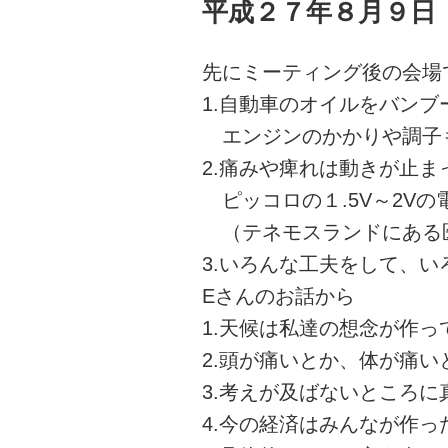
平成２７年８月９日
日:
先にミーティング後の会場
1.自動車のオイルをバン
エンジンのかかりや調子
2.痛みや痺れは動きが止ま
ピッコロの１.5V～2V
（テネモスランドにある
3.いろんな工夫をして、
Eさんのお話から
1.天候は私達の想念が作っ
2.頭が痛いとか、体が痛
3.考えが及ばないところに
4.今の経済はみんなが作っ