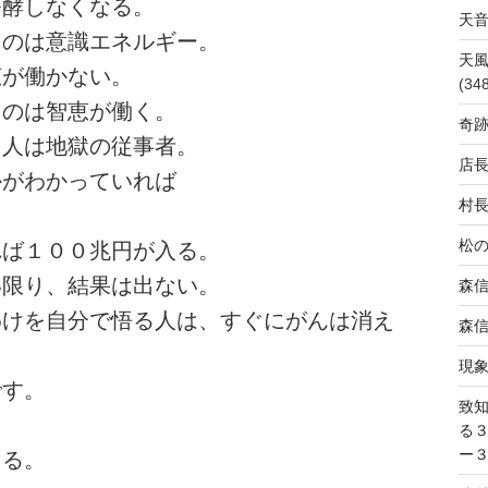
発酵しなくなる。
天
ものは意識エネルギー。
天
恵が働かない。
(34
ものは智恵が働く。
奇
る人は地獄の従事者。
店
かがわかっていれば
村
松
れば１００兆円が入る。
い限り、結果は出ない。
森
たわけを自分で悟る人は、すぐにがんは消え
森
現
です。
致
る
ー
きる。