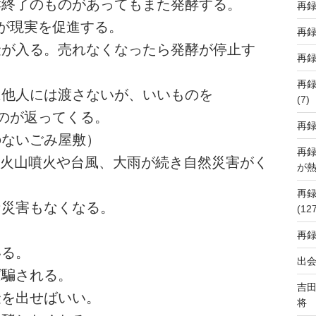
発酵終了のものがあってもまた発酵する。
再
が現実を促進する。
再
お金が入る。売れなくなったら発酵が停止す
再
再
は他人には渡さないが、いいものを
(7)
のが返ってくる。
再
のないごみ屋敷）
再
な火山噴火や台風、大雨が続き自然災害がく
が
再
な災害もなくなる。
(12
再
いる。
出会
ば騙される。
吉
金を出せばいい。
将