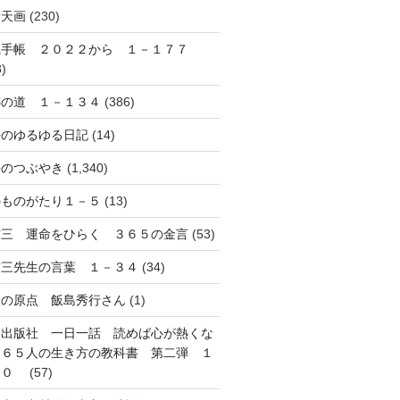
音天画
(230)
風手帳 ２０２２から １－１７７
8)
跡の道 １－１３４
(386)
長のゆるゆる日記
(14)
長のつぶやき
(1,340)
のものがたり１－５
(13)
信三 運命をひらく ３６５の金言
(53)
信三先生の言葉 １－３４
(34)
象の原点 飯島秀行さん
(1)
知出版社 一日一話 読めば心が熱くな
３６５人の生き方の教科書 第二弾 １
３０
(57)