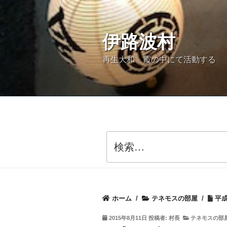
コ
ン
伊路波村
テ
ン
再生大和 霞の中にて活動する
ツ
へ
ス
キ
ッ
検
索:
プ
ホーム
/
テネモスの部屋
/
平成
投
2015年8月11日
投稿者:
村長
テネモスの部
稿