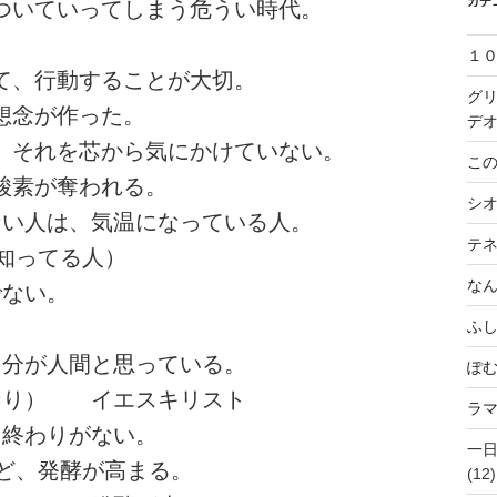
カテ
についていってしまう危うい時代。
１
めて、行動することが大切。
グ
想念が作った。
デ
に、それを芯から気にかけていない。
この
酸素が奪われる。
シ
ない人は、気温になっている人。
テ
知ってる人）
な
でない。
ふ
自分が人間と思っている。
ぽ
識なり） イエスキリスト
ラ
。終わりがない。
一
ど、発酵が高まる。
(12)