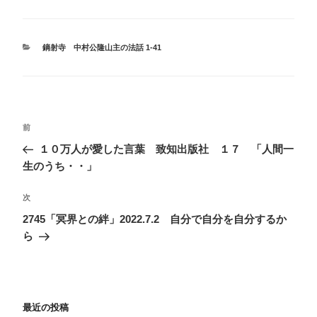
カ
鏑射寺 中村公隆山主の法話 1-41
テ
ゴ
リ
ー
投
前
前
稿
の
１０万人が愛した言葉 致知出版社 １７ 「人間一
ナ
投
生のうち・・」
ビ
稿
ゲ
次
次
の
ー
2745「冥界との絆」2022.7.2 自分で自分を自分するか
投
ら
シ
稿
ョ
ン
最近の投稿