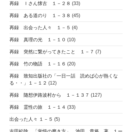
再録 Ｉさん懐古 １－２８
(33)
再録 ある道のり １－３８
(45)
再録 出会った人々 １－５
(4)
再録 真理の光 １－１０
(10)
再録 突然に繋がってきたこと １－７
(7)
再録 竹の物語 １－１６
(20)
再録 致知出版社の「一日一話 読めば心が熱くな
る・・」１－１２
(12)
再録 随想伊路波村から １－１３７
(127)
再録 霊性の旅 １－１４
(33)
出会った人々 １－５
(5)
吉田松陰 「覚悟の磨き方」 池田 貴将 著 １ー