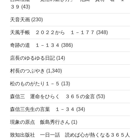
３９
(43)
天音天画
(230)
天風手帳 ２０２２から １－１７７
(348)
奇跡の道 １－１３４
(386)
店長のゆるゆる日記
(14)
村長のつぶやき
(1,340)
松のものがたり１－５
(13)
森信三 運命をひらく ３６５の金言
(53)
森信三先生の言葉 １－３４
(34)
現象の原点 飯島秀行さん
(1)
致知出版社 一日一話 読めば心が熱くなる３６５人