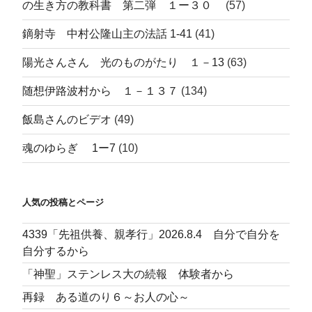
の生き方の教科書 第二弾 １ー３０
(57)
鏑射寺 中村公隆山主の法話 1-41
(41)
陽光さんさん 光のものがたり １－13
(63)
随想伊路波村から １－１３７
(134)
飯島さんのビデオ
(49)
魂のゆらぎ 1ー7
(10)
人気の投稿とページ
4339「先祖供養、親孝行」2026.8.4 自分で自分を
自分するから
「神聖」ステンレス大の続報 体験者から
再録 ある道のり６～お人の心～