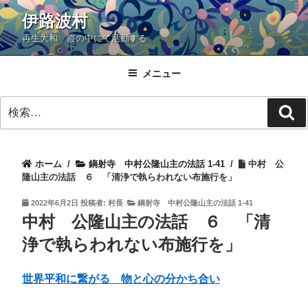
コ
伊路波村
ン
再生大和 霞の中にて活動する
テ
ン
ツ
メニュー
へ
検
ス
検
索:
キ
索
ッ
プ
ホーム
/
鏑射寺 中村公隆山主の法話 1-41
/
中村 公
隆山主の法話 ６ 「清浄で執らわれない布施行を」
投
2022年6月2日
投稿者:
村長
鏑射寺 中村公隆山主の法話 1-41
稿
中村 公隆山主の法話 ６ 「清
日:
浄で執らわれない布施行を」
世界平和に繋がる 物と心の分かち合い