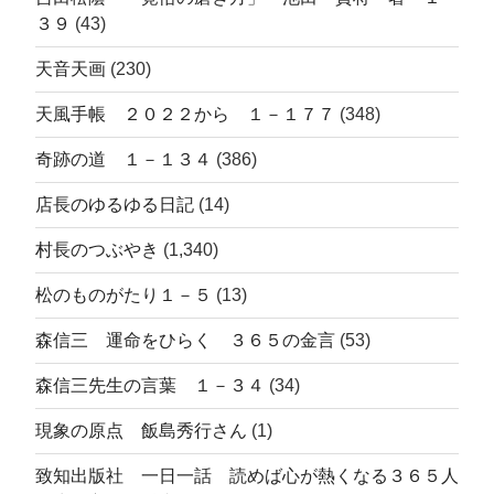
３９
(43)
天音天画
(230)
天風手帳 ２０２２から １－１７７
(348)
奇跡の道 １－１３４
(386)
店長のゆるゆる日記
(14)
村長のつぶやき
(1,340)
松のものがたり１－５
(13)
森信三 運命をひらく ３６５の金言
(53)
森信三先生の言葉 １－３４
(34)
現象の原点 飯島秀行さん
(1)
致知出版社 一日一話 読めば心が熱くなる３６５人