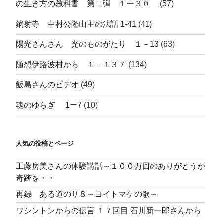
の生き方の教科書 第二弾 １ー３０
(57)
鏑射寺 中村公隆山主の法話 1-41
(41)
陽光さんさん 光のものがたり １－13
(63)
随想伊路波村から １－１３７
(134)
飯島さんのビデオ
(49)
魂のゆらぎ 1ー7
(10)
人気の投稿とページ
工藤房美さんの体験講話～１００万回のありがとうが
奇跡を・・
再録 ある道のり８～ヨイトマケの歌～
ワシントンからの伝言 １７回目 石川新一郎さんから