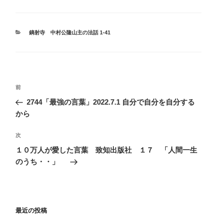
カ
鏑射寺 中村公隆山主の法話 1-41
テ
ゴ
リ
ー
投
前
前
稿
の
2744「最強の言葉」2022.7.1 自分で自分を自分する
ナ
投
から
ビ
稿
ゲ
次
次
の
ー
１０万人が愛した言葉 致知出版社 １７ 「人間一生
投
のうち・・」
シ
稿
ョ
ン
最近の投稿