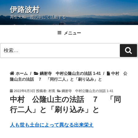
コ
伊路波村
ン
再生大和 霞の中にて活動する
テ
ン
ツ
メニュー
へ
検
ス
検
索:
キ
索
ッ
プ
ホーム
/
鏑射寺 中村公隆山主の法話 1-41
/
中村 公
隆山主の法話 ７ 「同行二人」と「刷り込み」と
投
2022年6月3日
投稿者:
村長
鏑射寺 中村公隆山主の法話 1-41
稿
中村 公隆山主の法話 ７ 「同
日:
行二人」と「刷り込み」と
人も世も土台によって異なる出来栄え