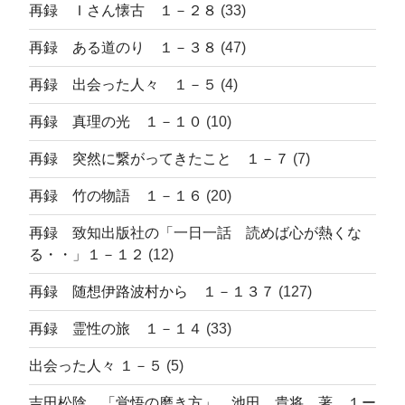
再録 Ｉさん懐古 １－２８
(33)
再録 ある道のり １－３８
(47)
再録 出会った人々 １－５
(4)
再録 真理の光 １－１０
(10)
再録 突然に繋がってきたこと １－７
(7)
再録 竹の物語 １－１６
(20)
再録 致知出版社の「一日一話 読めば心が熱くな
る・・」１－１２
(12)
再録 随想伊路波村から １－１３７
(127)
再録 霊性の旅 １－１４
(33)
出会った人々 １－５
(5)
吉田松陰 「覚悟の磨き方」 池田 貴将 著 １ー