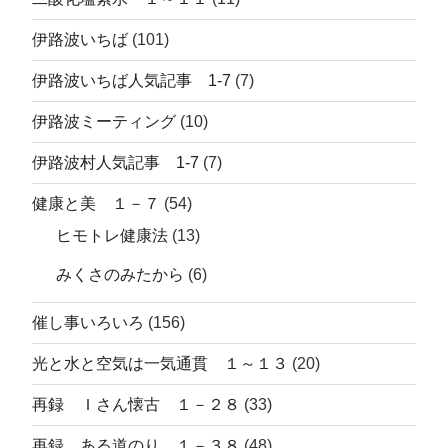
伊路波いちば
(101)
伊路波いちば人気記事 1-7
(7)
伊路波ミーティング
(10)
伊路波村人気記事 1-7
(7)
健康と美 １－７
(54)
ヒモトレ健康法
(13)
みくさのみたから
(6)
催し事いろいろ
(156)
光と水と空気は一気通貫 １～１３
(20)
再録 Ｉさん懐古 １－２８
(33)
再録 ある道のり １－３８
(48)