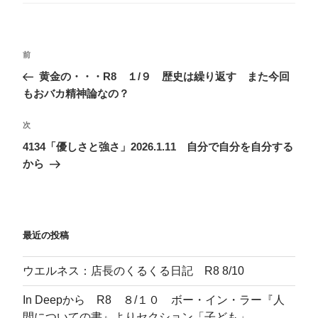
リ
ー
投
前
前
稿
の
黄金の・・・R8 １/９ 歴史は繰り返す また今回
ナ
投
もおバカ精神論なの？
ビ
稿
ゲ
次
次
の
ー
4134「優しさと強さ」2026.1.11 自分で自分を自分する
投
から
シ
稿
ョ
ン
最近の投稿
ウエルネス：店長のくるくる日記 R8 8/10
In Deepから R8 ８/１０ ボー・イン・ラー『人
間についての書』よりセクション「子ども」