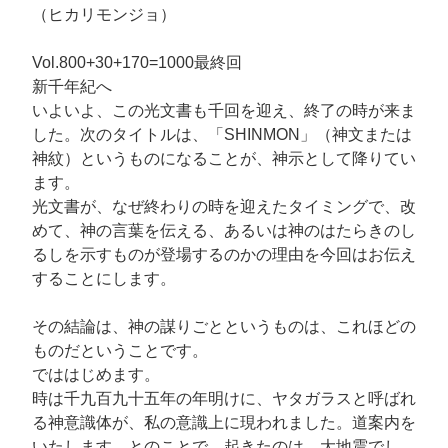
（ヒカリモンジョ）
Vol.800+30+170=1000最終回
新千年紀へ
いよいよ、この光文書も千回を迎え、終了の時が来ま
した。次のタイトルは、「SHINMON」（神文または
神紋）というものになることが、神示として降りてい
ます。
光文書が、なぜ終わりの時を迎えたタイミングで、改
めて、神の言葉を伝える、あるいは神のはたらきのし
るしを示すものが登場するのかの理由を今回はお伝え
することにします。
その結論は、神の謀りごとというものは、これほどの
ものだということです。
でははじめます。
時は千九百九十五年の年明けに、ヤタガラスと呼ばれ
る神意識体が、私の意識上に現われました。道案内を
いたします、とのことで、起きたのは、大地震でし