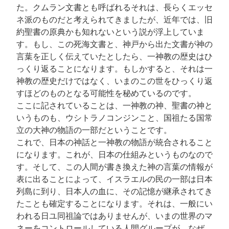
た。クムラン文書とも呼ばれるそれは、長らくエッセ
ネ派のものだと考えられてきましたが、近年では、旧
約聖書の原典かも知れないという説が浮上していま
す。もし、この死海文書と、神戸から出た文書が神の
言葉を正しく伝えていたとしたら、一神教の歴史はひ
っくり返ることになります。もしかすると、それは一
神教の歴史だけではなく、いまのこの世をひっくり返
すほどのものとなる可能性を秘めているのです。
ここに記されていることは、一神教の神、聖書の神と
いうものも、ウシトラノコンジンこと、国祖たる国常
立の大神の物語の一部だということです。
これで、日本の神話と一神教の物語が統合されること
になります。これが、日本の仕組みというものなので
す。そして、この人間が書き換えた神の言葉の情報が
表に出ることによって、イスラエルの民の一部は日本
列島に到り、日本人の血に、その記憶が継承されてき
たことも確定することになります。それは、一般にい
われる日ユ同祖論ではありませんが、いまの世界のマ
ネーをコントロールしている人間グループが、なぜ、