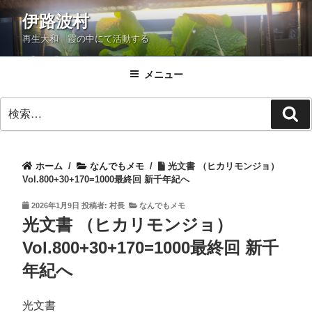
コ
伊路波村
ン
再生大和 霞の中にて活動する
テ
ン
ツ
メニュー
へ
検
ス
検
索:
キ
索
ッ
プ
ホーム
/
なんでもメモ
/
光文書 （ヒカリモンジョ）
Vol.800+30+170=1000最終回 新千年紀へ
投
2026年1月9日
投稿者:
村長
なんでもメモ
稿
光文書 （ヒカリモンジョ）
日:
Vol.800+30+170=1000最終回 新千
年紀へ
光文書