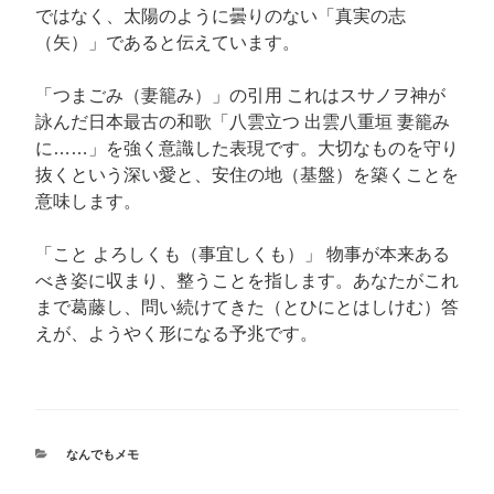
ではなく、太陽のように曇りのない「真実の志
（矢）」であると伝えています。
「つまごみ（妻籠み）」の引用 これはスサノヲ神が
詠んだ日本最古の和歌「八雲立つ 出雲八重垣 妻籠み
に……」を強く意識した表現です。大切なものを守り
抜くという深い愛と、安住の地（基盤）を築くことを
意味します。
「こと よろしくも（事宜しくも）」 物事が本来ある
べき姿に収まり、整うことを指します。あなたがこれ
まで葛藤し、問い続けてきた（とひにとはしけむ）答
えが、ようやく形になる予兆です。
カ
なんでもメモ
テ
ゴ