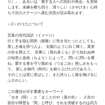
り）」、あるいは「愛する人への別れや再会」を意味
します。未練を断ち切り、清々しい（さやけき）心持
ちで次のステージへ進む決意が読み取れます。
＜2＞のうたについて
言葉の現代語訳（イメージ）
行く手を阻む関所（困難）に突き当たったとしても、
美しき魂を持つ人よ。 太陽のように白く輝く、真実
の矢を携えて。 見事に（畏れ多くも）計り知れぬ神
の知恵と血統（ちより）によって。 問いに問いを重
ね、愛する者を守り籠める（つまごみ）慈しみをもっ
て。 新しき御代（時代）を創り上げたのであろう。
そのことは実に喜ばしく、また誇らしく旗を掲げるに
ふさわしい。
この通信が示す重要なキーワード
「せき（関）」と「まことのや（真の矢）」 人生の
節目や障壁を「関」と呼び、それを突破するのは武力