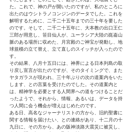
た。これで、神の戸が開いたのですが、私のところに
出たのはウシトラノコンジンのデータでした。これを
解明するために、二千二十五年までの三十年を要した
のです。そして、二千二十五年に、大本教の出口王仁
三郎が用意し、笹目仙人が、ユーラシア大陸の崑崙山
脈のある場所に収めた、月宮殿のご神宝が発動し、地
球規模の立て替え、立て直しのスイッチが入ったので
す。
その結果、八月十五日には、神界による日本列島の取
り戻し宣言が出たのですが、そのタイミングで、また
ヤタガラスが現われ、三十年ぶりの次の道案内をいた
します、との言葉を受けたのでした。その道案内と
は、精神学を必要とする人間界への道をつけることだ
ったようで、それから、情報、あるいは、データを持
つ人間に会う機会が増えはじめたのです。
ある日、高名なジャーナリストの方から、旧約聖書に
関する情報を届けたい、との連絡があり、十二月の十
九日に、その方から、あの阪神淡路大震災に被災し、