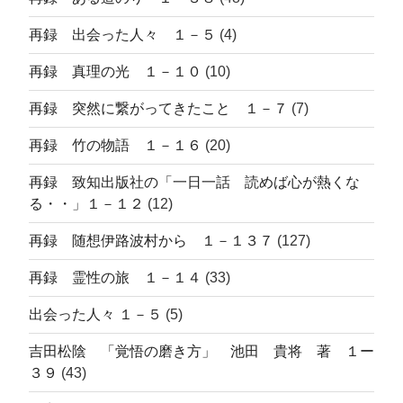
再録 出会った人々 １－５
(4)
再録 真理の光 １－１０
(10)
再録 突然に繋がってきたこと １－７
(7)
再録 竹の物語 １－１６
(20)
再録 致知出版社の「一日一話 読めば心が熱くな
る・・」１－１２
(12)
再録 随想伊路波村から １－１３７
(127)
再録 霊性の旅 １－１４
(33)
出会った人々 １－５
(5)
吉田松陰 「覚悟の磨き方」 池田 貴将 著 １ー
３９
(43)