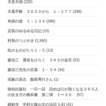
天音天画
(230)
天風手帳 ２０２２から １－１７７
(348)
奇跡の道 １－１３４
(386)
店長のゆるゆる日記
(15)
村長のつぶやき
(1,340)
松のものがたり１－５
(13)
森信三 運命をひらく ３６５の金言
(53)
森信三先生の言葉 １－３４
(34)
現象の原点 飯島秀行さん
(1)
致知出版社 一日一話 読めば心が熱くなる３６５人
の生き方の教科書 第二弾 １ー３０
(57)
鏑射寺 中村公隆山主の法話 1-41
(41)