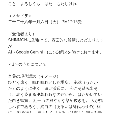
こと よろしくも はた もたしけれ
＜スサノヲ＞
二千二十六年一月六日（火） PM17:15受
（受信者より）
SHINMONに先駆けて、表面的な解釈にとどまります
が、
AI（Google Gemini）による解説を付けておきます。
＜1＞のうたについて
言葉の現代語訳（イメージ）
ひどく遠く、晴れ晴れとした場所。 泡沫（うたか
た）のように儚く、遠い浜辺に。 今こそ踏み出そ
う、赤く染まる夕暮れ時なのだから。 はためいてい
た白き御旗。 紅一点の鮮やかな染め抜きを。 人が指
し示すであろう、純白の（あるいは身代わりの）槍
に。 袖を振り、清々しく（あるいは潔く）別れを告