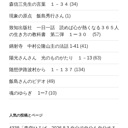
森信三先生の言葉 １－３４
(34)
現象の原点 飯島秀行さん
(1)
致知出版社 一日一話 読めば心が熱くなる３６５人
の生き方の教科書 第二弾 １ー３０
(57)
鏑射寺 中村公隆山主の法話 1-41
(41)
陽光さんさん 光のものがたり １－13
(63)
随想伊路波村から １－１３７
(134)
飯島さんのビデオ
(49)
魂のゆらぎ 1ー7
(10)
人気の投稿とページ