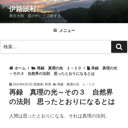
コ
伊路波村
ン
再生大和 霞の中にて活動する
テ
ン
ツ
メニュー
へ
検
ス
検
索:
キ
索
ッ
プ
ホーム
/
再録 真理の光 １－１０
/
再録 真理の光
～その３ 自然界の法則 思ったとおりになるとは
投
2022年6月3日
投稿者:
村長
再録 真理の光 １－１０
稿
再録 真理の光～その３ 自然界
日:
の法則 思ったとおりになるとは
人間は思ったとおりになる、それは真理の法則。