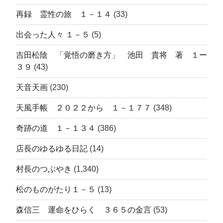
再録 霊性の旅 １－１４
(33)
出会った人々 １－５
(5)
吉田松陰 「覚悟の磨き方」 池田 貴将 著 １ー
３９
(43)
天音天画
(230)
天風手帳 ２０２２から １－１７７
(348)
奇跡の道 １－１３４
(386)
店長のゆるゆる日記
(14)
村長のつぶやき
(1,340)
松のものがたり１－５
(13)
森信三 運命をひらく ３６５の金言
(53)