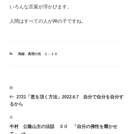
いろんな言葉が浮かびます。
人間はすべての人が神の子ですね。
カ
再録 真理の光 １－１０
テ
ゴ
リ
ー
投
前
前
稿
の
2721「恵を頂く方法」2022.6.7 自分で自分を自分す
ナ
投
るから
ビ
稿
ゲ
次
次
の
ー
中村 公隆山主の法話 ３０ 「自分の佛性を耀かせ
投
て」