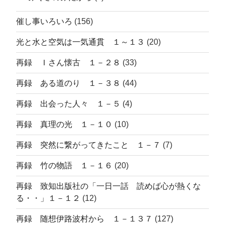
催し事いろいろ
(156)
光と水と空気は一気通貫 １～１３
(20)
再録 Ｉさん懐古 １－２８
(33)
再録 ある道のり １－３８
(44)
再録 出会った人々 １－５
(4)
再録 真理の光 １－１０
(10)
再録 突然に繋がってきたこと １－７
(7)
再録 竹の物語 １－１６
(20)
再録 致知出版社の「一日一話 読めば心が熱くな
る・・」１－１２
(12)
再録 随想伊路波村から １－１３７
(127)