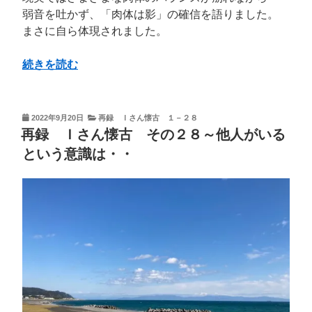
弱音を吐かず、「肉体は影」の確信を語りました。
まさに自ら体現されました。
“再
続きを読む
録
Ｉ
さ
投
2022年9月20日
再録 Ｉさん懐古 １－２８
稿
ん
再録 Ｉさん懐古 その２８～他人がいる
日:
懐
という意識は・・
古
そ
の
２
７
～
見
え
な