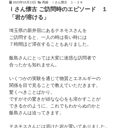
さ
投
2023年10月13日
再録 Ｉさん懐古 １－２８
稿
ん
Ｉさん懐古 ご訪問時のエピソード １
日:
懐
「岩が溶ける」
古
そ
埼玉県の新井宿にあるテネモスさんを
の
ご訪問すると、一人の時は長い時には
２
７時間ほど滞在することもありました。
８
～
飯島さんにとっては大変に迷惑な訪問者で
他
合ったかも知れません。
人
が
いくつかの実験を通じて物質とエネルギーの
い
関係を目で見ることで教えていただきます。
る
驚くべきことばかり。
と
ですがその驚きが頑なな心をも溶かすことが
い
できるかのように、これでもわからぬのかと
う
飯島さんは迫ってきます。
意
識
テネモスさんには溶けた岩が置いてありました。