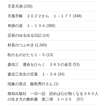
天音天画
(230)
天風手帳 ２０２２から １－１７７
(348)
奇跡の道 １－１３４
(386)
店長のゆるゆる日記
(14)
村長のつぶやき
(1,340)
松のものがたり１－５
(13)
森信三 運命をひらく ３６５の金言
(53)
森信三先生の言葉 １－３４
(34)
現象の原点 飯島秀行さん
(1)
致知出版社 一日一話 読めば心が熱くなる３６５人
の生き方の教科書 第二弾 １ー３０
(57)