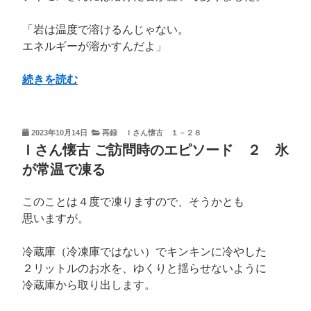
は・・”
の
「岩は温度で溶けるんじゃない。
エネルギーが溶かすんだよ」
“Ｉ
続きを読む
さ
ん
懐
投
2023年10月14日
再録 Ｉさん懐古 １－２８
稿
古
Ｉさん懐古 ご訪問時のエピソード ２ 氷
日:
ご
が常温で凍る
訪
問
このことは４度で凍りますので、そうかとも
時
思いますが。
の
エ
冷蔵庫（冷凍庫ではない）でキンキンに冷やした
ピ
２リットルのお水を、ゆくりと揺らせないように
ソ
冷蔵庫から取り出します。
ー