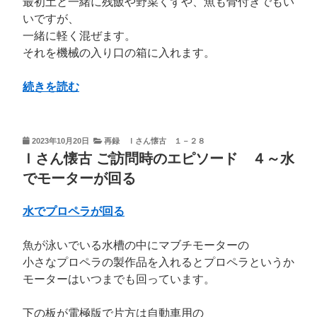
最初土と一緒に残飯や野菜くずや、魚も骨付きでもい
温
いですが、
で
一緒に軽く混ぜます。
凍
それを機械の入り口の箱に入れます。
る”
の
“Ｉ
続きを読む
さ
ん
懐
投
2023年10月20日
再録 Ｉさん懐古 １－２８
稿
古
Ｉさん懐古 ご訪問時のエピソード ４～水
日:
ご
でモーターが回る
訪
問
水でプロペラが回る
時
の
魚が泳いでいる水槽の中にマブチモーターの
エ
小さなプロペラの製作品を入れるとプロペラというか
ピ
モーターはいつまでも回っています。
ソ
ー
下の板が電極版で片方は自動車用の