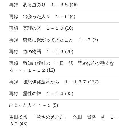
再録 ある道のり １－３８
(46)
再録 出会った人々 １－５
(4)
再録 真理の光 １－１０
(10)
再録 突然に繋がってきたこと １－７
(7)
再録 竹の物語 １－１６
(20)
再録 致知出版社の「一日一話 読めば心が熱くな
る・・」１－１２
(12)
再録 随想伊路波村から １－１３７
(127)
再録 霊性の旅 １－１４
(33)
出会った人々 １－５
(5)
吉田松陰 「覚悟の磨き方」 池田 貴将 著 １ー
３９
(43)