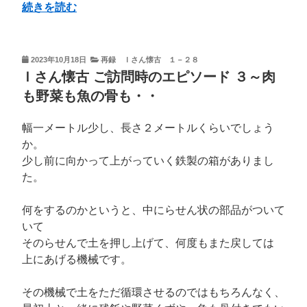
ド
“Ｉ
続きを読む
１
さ
「岩
ん
が
懐
投
2023年10月18日
再録 Ｉさん懐古 １－２８
溶
稿
古
Ｉさん懐古 ご訪問時のエピソード ３～肉
日:
け
ご
も野菜も魚の骨も・・
る」”
訪
の
問
幅一メートル少し、長さ２メートルくらいでしょう
時
か。
の
少し前に向かって上がっていく鉄製の箱がありまし
エ
た。
ピ
ソ
何をするのかというと、中にらせん状の部品がついて
ー
いて
ド
そのらせんで土を押し上げて、何度もまた戻しては
２
上にあげる機械です。
氷
が
その機械で土をただ循環させるのではもちろんなく、
常