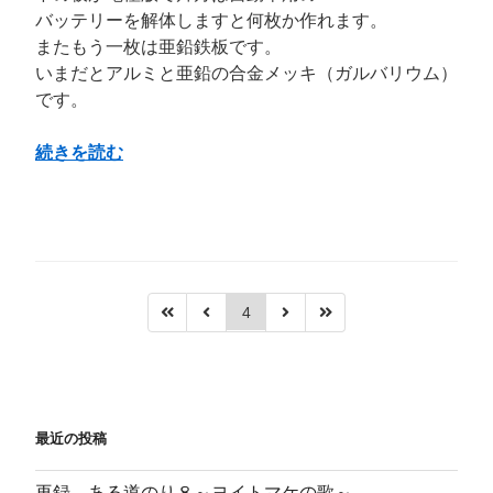
ド
バッテリーを解体しますと何枚か作れます。
３
またもう一枚は亜鉛鉄板です。
～
いまだとアルミと亜鉛の合金メッキ（ガルバリウム）
肉
です。
も
野
“Ｉ
続きを読む
菜
さ
も
ん
魚
懐
の
古
骨
ご
も・・”
訪
4
の
問
時
の
エ
最近の投稿
ピ
ソ
再録 ある道のり８～ヨイトマケの歌～