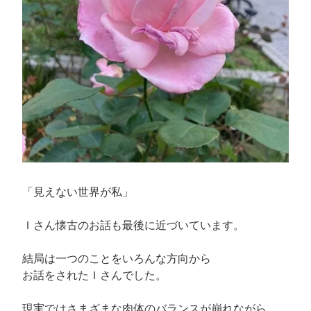
が
い
て、
分
魂
が
動
い
て
い
る。”
「見えない世界が私」
の
Ｉさん懐古のお話も最後に近づいています。
結局は一つのことをいろんな方向から
お話をされたＩさんでした。
現実ではさまざまな肉体のバランスが崩れながら