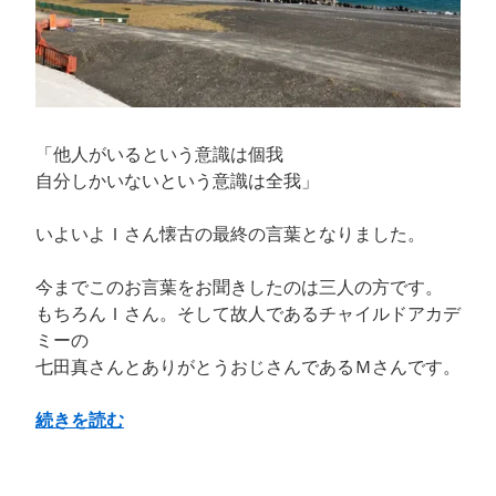
い
世
界
が
私。”
の
「他人がいるという意識は個我
自分しかいないという意識は全我」
いよいよＩさん懐古の最終の言葉となりました。
今までこのお言葉をお聞きしたのは三人の方です。
もちろんＩさん。そして故人であるチャイルドアカデ
ミーの
七田真さんとありがとうおじさんであるＭさんです。
“再
続きを読む
録
Ｉ