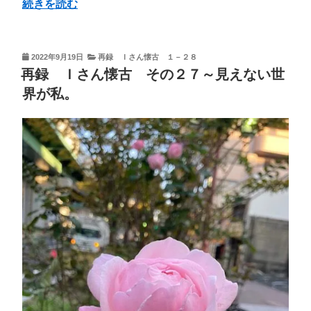
“再
続きを読む
録
Ｉ
さ
投
2022年9月19日
再録 Ｉさん懐古 １－２８
稿
ん
再録 Ｉさん懐古 その２７～見えない世
日:
懐
界が私。
古
そ
の
２
６
～
宇
宙
大
（不
変）
の
私