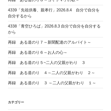
ー
ド
4339「先祖供養、親孝行」2026.8.4 自分で自分を
４
自分するから
～
水
4338「青空ひろば」2026.8.3 自分で自分を自分する
で
から
モ
ー
再録 ある道のり７～新聞配達のアルバイト～
タ
再録 ある道のり６～お人の心～
ー
が
再録 ある道のり５~二人の父親がわり ３
回
る”
再録 ある道のり ４～二人の父親がわり ２～
の
再録 ある道のり ３ ～二人の父親がわり １～
カテゴリー