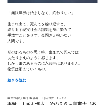
「無限世界は始まりなく、終わりない」
生まれ出て、死んでを繰り返すと、
繰り返す現実社会の認識を身に染みて
手放すことをせず、疑問さえ抱かない
人間です。
形のあるものを思う時、生まれて死んでは
あたりまえのように感じます。
しかし形のあるものに永続性はありません。
物質は消えていくもの。
“再
続きを読む
録
Ｉ
さ
投
2022年9月18日
再録 Ｉさん懐古 １－２８
稿
ん
再録 Ｉさん懐古 その２６～宇宙大（不