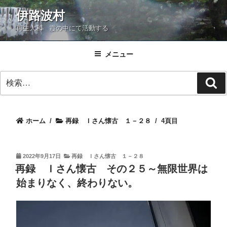
コ
伊路波村
ン
再生大和 霞の中にて活動する
テ
ン
ツ
メニュー
へ
検
ス
検
索:
キ
索
ッ
プ
ホーム
/
再録 Ｉさん懐古 １－２８
/
4頁目
投
2022年9月17日
再録 Ｉさん懐古 １－２８
稿
再録 Ｉさん懐古 その２５～無限世界は
日:
始まりなく、終わりない。