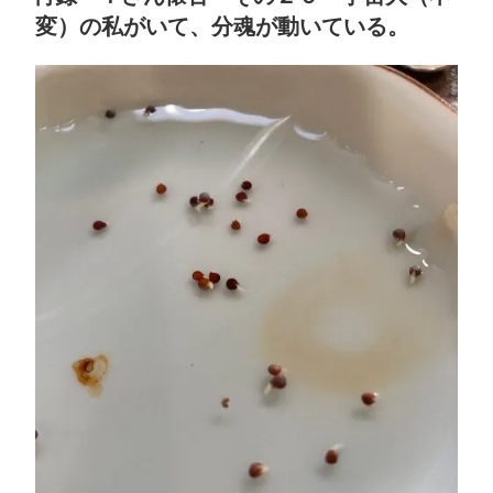
日:
懐
変）の私がいて、分魂が動いている。
古
そ
の
２
５
～
無
限
世
界
は
始
ま
り
な
く、
終
わ