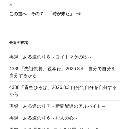
ビ
稿
次
次
ゲ
の
この道へ その７ 「時が来た」
投
ー
稿
シ
ョ
最近の投稿
ン
再録 ある道のり８～ヨイトマケの歌～
4339「先祖供養、親孝行」2026.8.4 自分で自分を
自分するから
4338「青空ひろば」2026.8.3 自分で自分を自分する
から
再録 ある道のり７～新聞配達のアルバイト～
再録 ある道のり６～お人の心～