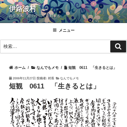
コ
伊路波村
ン
再生大和 霞の中にて活動する
テ
ン
ツ
メニュー
へ
検
ス
検
索:
キ
索
ッ
プ
ホーム
/
なんでもメモ
/
短観 0611 「生きるとは」
投
2006年11月27日
投稿者:
村長
なんでもメモ
稿
短観 0611 「生きるとは」
日: