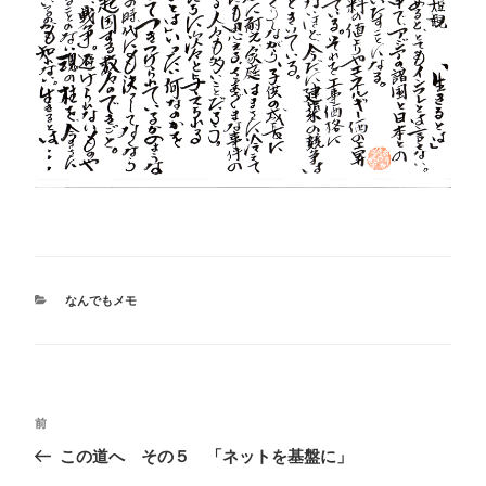
カ
なんでもメモ
テ
ゴ
リ
ー
投
前
前
稿
の
この道へ その５ 「ネットを基盤に」
ナ
投