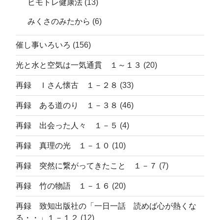
ヒモトレ健康法
(13)
みくさのみたから
(6)
催し事いろいろ
(156)
光と水と空気は一気通貫 １～１３
(20)
再録 Ｉさん懐古 １－２８
(33)
再録 ある道のり １－３８
(46)
再録 出会った人々 １－５
(4)
再録 真理の光 １－１０
(10)
再録 突然に繋がってきたこと １－７
(7)
再録 竹の物語 １－１６
(20)
再録 致知出版社の「一日一話 読めば心が熱くな
る・・」１－１２
(12)