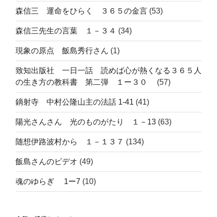
森信三 運命をひらく ３６５の金言
(53)
森信三先生の言葉 １－３４
(34)
現象の原点 飯島秀行さん
(1)
致知出版社 一日一話 読めば心が熱くなる３６５人
の生き方の教科書 第二弾 １ー３０
(57)
鏑射寺 中村公隆山主の法話 1-41
(41)
陽光さんさん 光のものがたり １－13
(63)
随想伊路波村から １－１３７
(134)
飯島さんのビデオ
(49)
魂のゆらぎ 1ー7
(10)