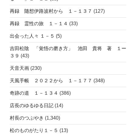
再録 随想伊路波村から １－１３７
(127)
再録 霊性の旅 １－１４
(33)
出会った人々 １－５
(5)
吉田松陰 「覚悟の磨き方」 池田 貴将 著 １ー
３９
(43)
天音天画
(230)
天風手帳 ２０２２から １－１７７
(348)
奇跡の道 １－１３４
(386)
店長のゆるゆる日記
(14)
村長のつぶやき
(1,340)
松のものがたり１－５
(13)