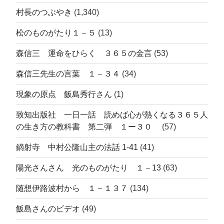
村長のつぶやき
(1,340)
松のものがたり１－５
(13)
森信三 運命をひらく ３６５の金言
(53)
森信三先生の言葉 １－３４
(34)
現象の原点 飯島秀行さん
(1)
致知出版社 一日一話 読めば心が熱くなる３６５人
の生き方の教科書 第二弾 １ー３０
(57)
鏑射寺 中村公隆山主の法話 1-41
(41)
陽光さんさん 光のものがたり １－13
(63)
随想伊路波村から １－１３７
(134)
飯島さんのビデオ
(49)