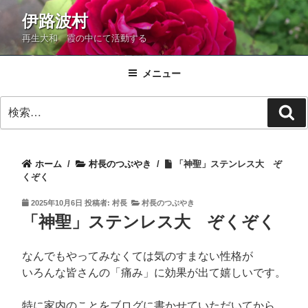
コ
伊路波村
ン
再生大和 霞の中にて活動する
テ
ン
ツ
メニュー
へ
検
ス
検
索:
キ
索
ッ
プ
ホーム
/
村長のつぶやき
/
「神聖」ステンレス大 ぞ
くぞく
投
2025年10月6日
投稿者:
村長
村長のつぶやき
稿
「神聖」ステンレス大 ぞくぞく
日:
なんでもやってみなくては気のすまない性格が
いろんな皆さんの「痛み」に効果が出て嬉しいです。
特に家内のことをブログに書かせていただいてから