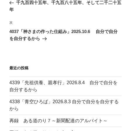
の
千九百四十五年、千九百八十五年、そして二千二十五
ナ
投
年
ビ
稿
ゲ
次
次
の
ー
4037「神さまの作った仕組み」2025.10.6 自分で自分
投
を自分するから
シ
稿
ョ
ン
最近の投稿
4339「先祖供養、親孝行」2026.8.4 自分で自分を
自分するから
4338「青空ひろば」2026.8.3 自分で自分を自分する
から
再録 ある道のり７～新聞配達のアルバイト～