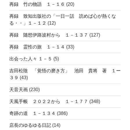
再録 竹の物語 １－１６
(20)
再録 致知出版社の「一日一話 読めば心が熱くな
る・・」１－１２
(12)
再録 随想伊路波村から １－１３７
(127)
再録 霊性の旅 １－１４
(33)
出会った人々 １－５
(5)
吉田松陰 「覚悟の磨き方」 池田 貴将 著 １ー
３９
(43)
天音天画
(230)
天風手帳 ２０２２から １－１７７
(348)
奇跡の道 １－１３４
(386)
店長のゆるゆる日記
(14)