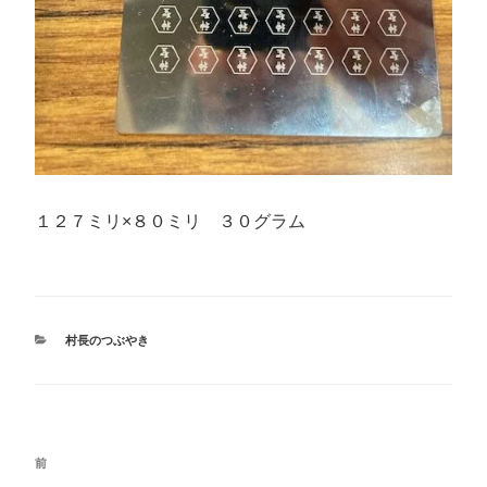
１２７ミリ×８０ミリ ３０グラム
カ
村長のつぶやき
テ
ゴ
リ
ー
投
前
前
稿